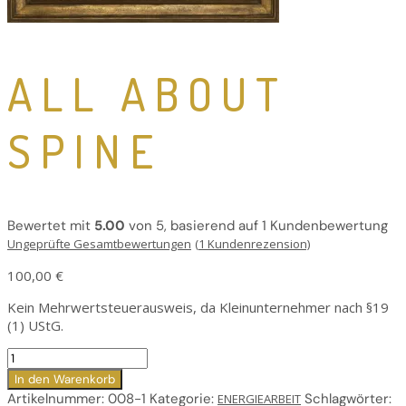
ALL ABOUT
SPINE
Bewertet mit
5.00
von 5, basierend auf
1
Kundenbewertung
Ungeprüfte Gesamtbewertungen
(
1
Kundenrezension)
100,00
€
Kein Mehrwertsteuerausweis, da Kleinunternehmer nach §19
(1) UStG.
ALL
ABOUT
In den Warenkorb
SPINE
Artikelnummer:
008-1
Kategorie:
Schlagwörter:
ENERGIEARBEIT