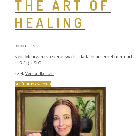
THE ART OF
HEALING
90,00
€
–
150,00
€
Kein Mehrwertsteuerausweis, da Kleinunternehmer nach
§19 (1) UStG.
zzgl.
Versandkosten
Dieses
Ausführung wählen
Produkt
weist
mehrere
Varianten
auf.
Die
Optionen
können