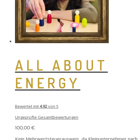
auf
der
Produktseite
gewählt
werden
ALL ABOUT
ENERGY
Bewertet mit
4.92
von 5
Ungeprüfte Gesamtbewertungen
100,00
€
Kein Mehrwertsteuerausweis, da Kleinunternehmer nach